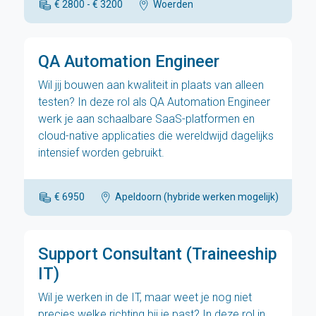
€ 2800 - € 3200
Woerden
QA Automation Engineer
Wil jij bouwen aan kwaliteit in plaats van alleen
testen? In deze rol als QA Automation Engineer
werk je aan schaalbare SaaS-platformen en
cloud-native applicaties die wereldwijd dagelijks
intensief worden gebruikt.
€ 6950
Apeldoorn (hybride werken mogelijk)
H
Support Consultant (Traineeship
IT)
Wil je werken in de IT, maar weet je nog niet
precies welke richting bij je past? In deze rol in