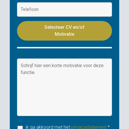
Selecteer CV en/of
Motivatie
ik ga akkoord met het
privacystatement
*