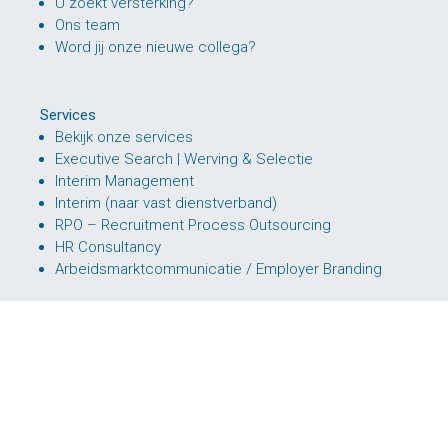
U zoekt versterking?
Ons team
Word jij onze nieuwe collega?
Services
Bekijk onze services
Executive Search | Werving & Selectie
Interim Management
Interim (naar vast dienstverband)
RPO – Recruitment Process Outsourcing
HR Consultancy
Arbeidsmarktcommunicatie / Employer Branding
© 2026 Kunneman Vandenbroek
Disclaimer
|
Algemene leveringsvoorwaarden
|
Privacyverklaring