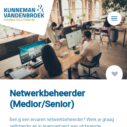
Skip to main content
Netwerkbeheerder
(Medior/Senior)
Ben jij een ervaren netwerkbeheerder? Werk je graag
zelfstandig én in teamverband aan uitdagende