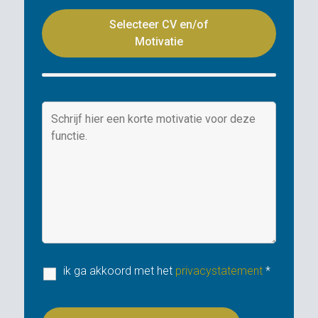
Selecteer CV en/of
Motivatie
ik ga akkoord met het
privacystatement
*