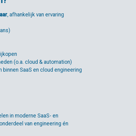
n?
aar
, afhankelijk van ervaring
lans)
ijkopen
heden (o.a. cloud & automation)
n binnen SaaS en cloud engineering
oelen in moderne SaaS- en
 onderdeel van engineering én