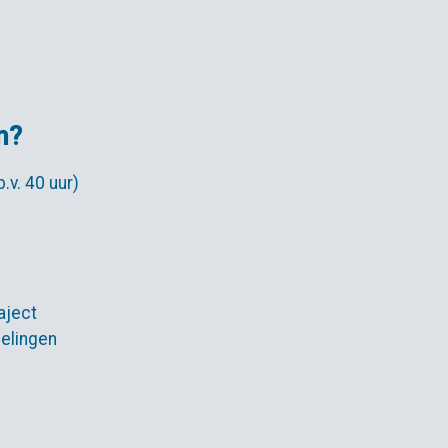
n?
.v. 40 uur)
aject
elingen