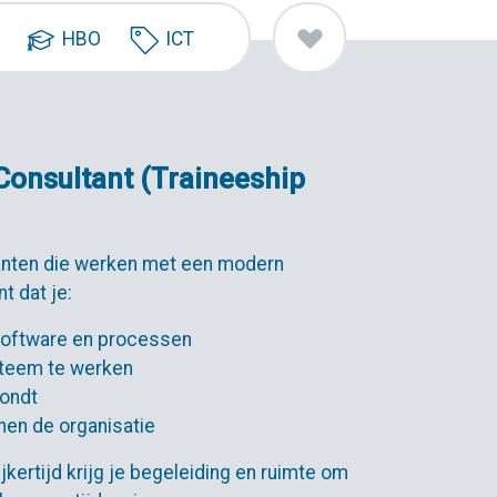
HBO
ICT
Consultant (Traineeship
lanten die werken met een modern
t dat je:
software en processen
steem te werken
rondt
nen de organisatie
lijkertijd krijg je begeleiding en ruimte om