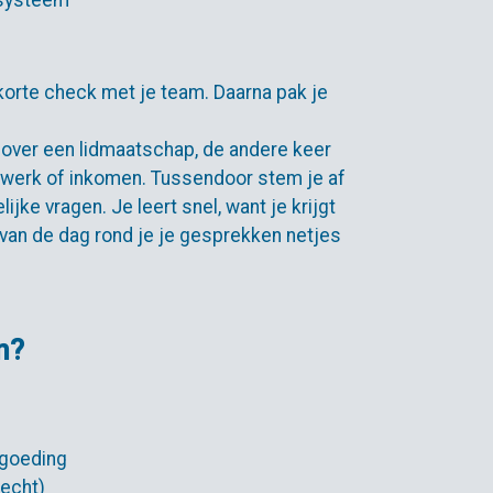
 systeem
 korte check met je team. Daarna pak je
 over een lidmaatschap, de andere keer
r werk of inkomen. Tussendoor stem je af
ijke vragen. Je leert snel, want je krijgt
e van de dag rond je je gesprekken netjes
n?
rgoeding
recht)