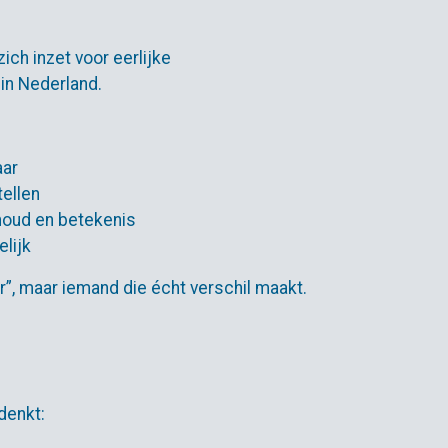
ich inzet voor eerlijke
in Nederland.
aar
tellen
houd en betekenis
lijk
”, maar iemand die écht verschil maakt.
 denkt: