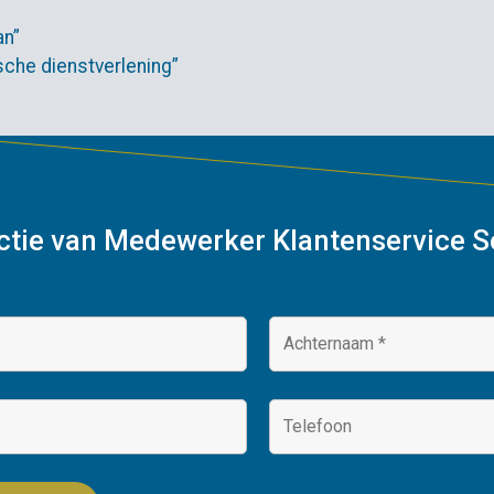
an”
ische dienstverlening”
unctie van Medewerker Klantenservice S