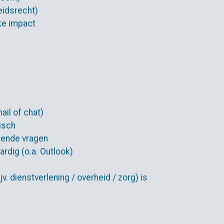
beidsrecht)
ke impact
ail of chat)
isch
llende vragen
ardig (o.a. Outlook)
. dienstverlening / overheid / zorg) is