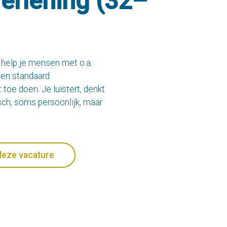
verlening (32–
l help je mensen met o.a.
een standaard
toe doen. Je luistert, denkt
sch, soms persoonlijk, maar
deze vacature