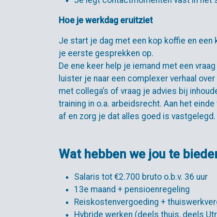
Je legt contactmomenten vast in het
Hoe je werkdag eruitziet
Je start je dag met een kop koffie en een
je eerste gesprekken op.
De ene keer help je iemand met een vraag
luister je naar een complexer verhaal ove
met collega’s of vraag je advies bij inhoudel
training in o.a. arbeidsrecht. Aan het eind
af en zorg je dat alles goed is vastgelegd.
Wat hebben we jou te biede
Salaris tot €2.700 bruto o.b.v. 36 uur
13e maand + pensioenregeling
Reiskostenvergoeding + thuiswerkve
Hybride werken (deels thuis, deels Ut