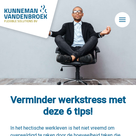
Skip to main content
Verminder werkstress met
deze 6 tips!
In het hectische werkleven is het niet vreemd om
overweldigd te raken door de hoeveelheid taken die