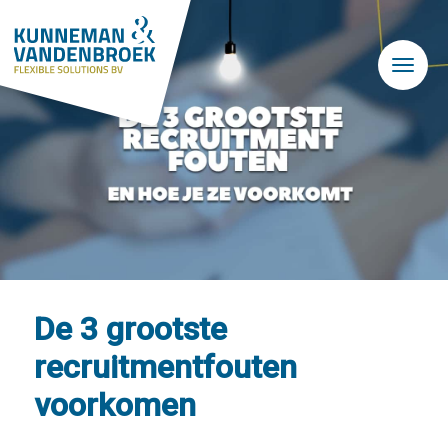
Skip to main content
De 3 grootste
recruitmentfouten
voorkomen