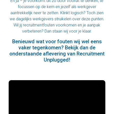
En ja – je voorkomt dit zo door vooruit te denken, te
focussen op de kern en jezelf als werkgever
aantrekkelijk neer te zetten. Klinkt logisch? Toch zien
we dagelijks werkgevers struikelen over deze punten.
Wil jij recruitmentfouten voorkomen en je aanpak
verbeteren? Dan staan wij voor je klaar.
Benieuwd wat voor fouten wij wel eens
vaker tegenkomen? Bekijk dan de
onderstaande aflevering van Recruitment
Unplugged!