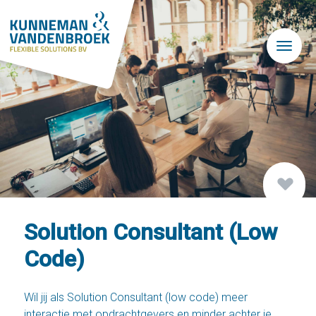
Skip to main content
Solution Consultant (Low
Code)
Wil jij als Solution Consultant (low code) meer
interactie met opdrachtgevers en minder achter je