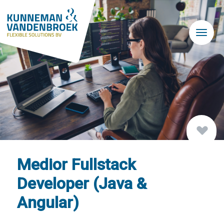
Skip to main content
Medior Fullstack
Developer (Java &
Angular)