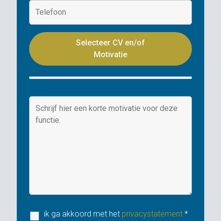
Selecteer CV en/of
Motivatie
ik ga akkoord met het
privacystatement
*