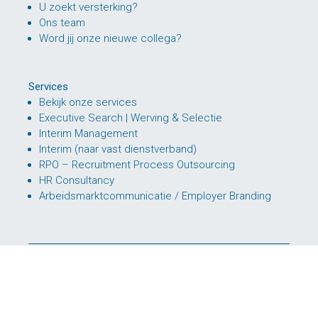
U zoekt versterking?
Ons team
Word jij onze nieuwe collega?
Services
Bekijk onze services
Executive Search | Werving & Selectie
Interim Management
Interim (naar vast dienstverband)
RPO – Recruitment Process Outsourcing
HR Consultancy
Arbeidsmarktcommunicatie / Employer Branding
© 2026 Kunneman Vandenbroek
Disclaimer
|
Algemene leveringsvoorwaarden
|
Privacyverklaring