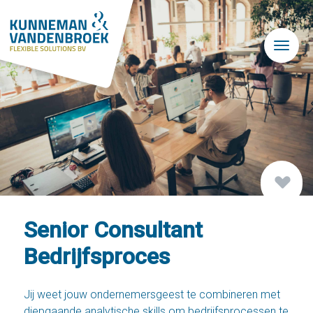
Skip to main content
Senior Consultant
Bedrijfsproces
Jij weet jouw ondernemersgeest te combineren met
diepgaande analytische skills om bedrijfsprocessen te