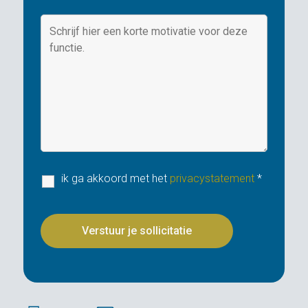
ik ga akkoord met het
privacystatement
*