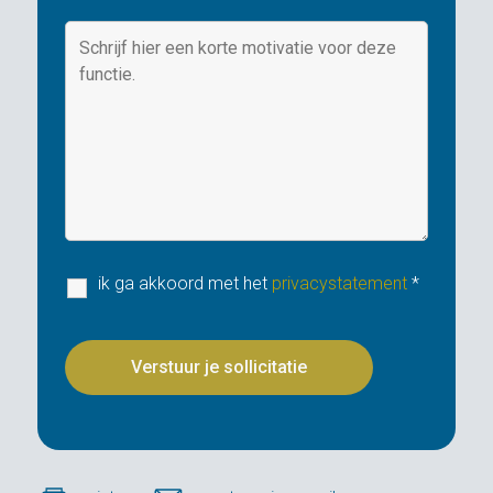
ik ga akkoord met het
privacystatement
*