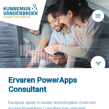
Skip to main content
Ervaren PowerApps
Consultant
Europese speler in nieuwe technologieën zoekt een
ervaren PowerApps Consultant met relevante