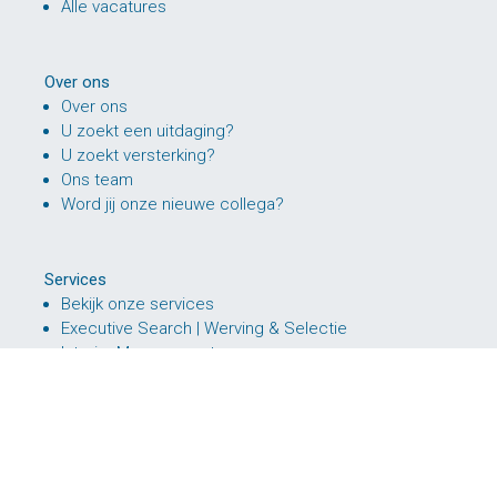
Alle vacatures
Over ons
Over ons
U zoekt een uitdaging?
U zoekt versterking?
Ons team
Word jij onze nieuwe collega?
Services
Bekijk onze services
Executive Search | Werving & Selectie
Interim Management
Interim (naar vast dienstverband)
RPO – Recruitment Process Outsourcing
HR Consultancy
Arbeidsmarktcommunicatie / Employer Branding