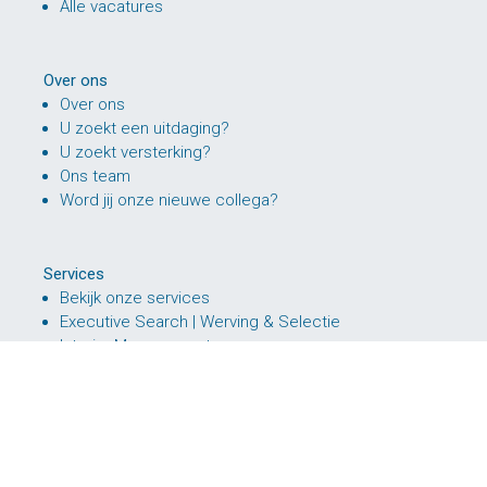
Alle vacatures
Over ons
Over ons
U zoekt een uitdaging?
U zoekt versterking?
Ons team
Word jij onze nieuwe collega?
Services
Bekijk onze services
Executive Search | Werving & Selectie
Interim Management
Interim (naar vast dienstverband)
RPO – Recruitment Process Outsourcing
HR Consultancy
Arbeidsmarktcommunicatie / Employer Branding