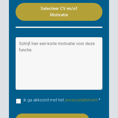
Selecteer CV en/of
Motivatie
ik ga akkoord met het
privacystatement
*