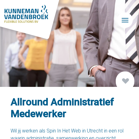
Skip to main content
Allround Administratief
Medewerker
Wil jij werken als Spin In Het Web in Utrecht in een rol
waarin administratie, samenwerking en overzicht