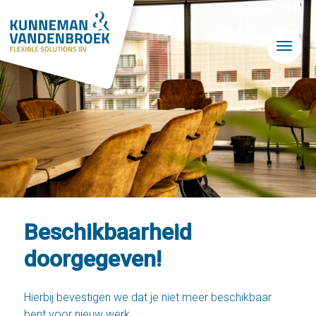
Skip to main content
Beschikbaarheid
doorgegeven!
Hierbij bevestigen we dat je niet meer beschikbaar
bent voor nieuw werk.